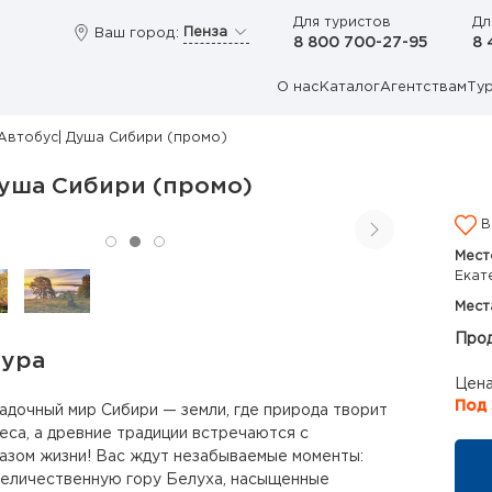
Для туристов
Дл
Пенза
Ваш город:
8 800 700-27-95
8 
О нас
Каталог
Агентствам
Ту
Автобус| Душа Сибири (промо)
уша Сибири (промо)
В
Мест
Екат
Мест
Прод
тура
Цена
Под 
гадочный мир Сибири — земли, где природа творит
еса, а древние традиции встречаются с
азом жизни! Вас ждут незабываемые моменты:
величественную гору Белуха, насыщенные