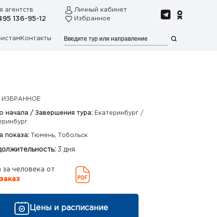
я агентств
Личный кабинет
495 136-95-12
Избранное
ристам
Контакты
 ИЗБРАННОЕ
о начала / Завершения тура:
Екатеринбург /
еринбург
а показа:
Тюмень, Тобольск
олжительность:
3 дня
 за человека от
заказ
Цены и расписание