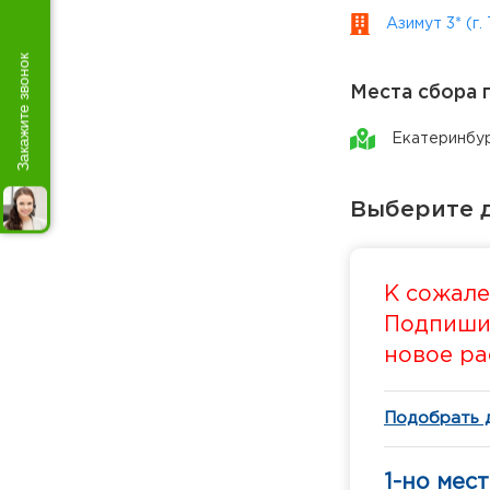
Азимут 3* (г.
Закажите звонок
Места сбора 
Екатеринбу
Выберите д
К сожале
Подпишит
новое ра
Подобрать 
1-но мес