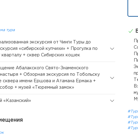
ма тура
В
П
рализованная экскурсия от Чинги Туры до
С
скурсия «сибирской купчихи» + Прогулка по
П
 кварталу + сквер Сибирских кошек
П
Э
ещение Абалакского Свято-Знаменского
п
настыря + Обзорная экскурсия по Тобольску
Т
 сквера имени Ершова и Атамана Ермака +
В
собор + музей «Тюремный замок»
м
М
ей «Казанский»
#Тур
#Тур
мещения
#Тур
#Тур
ок