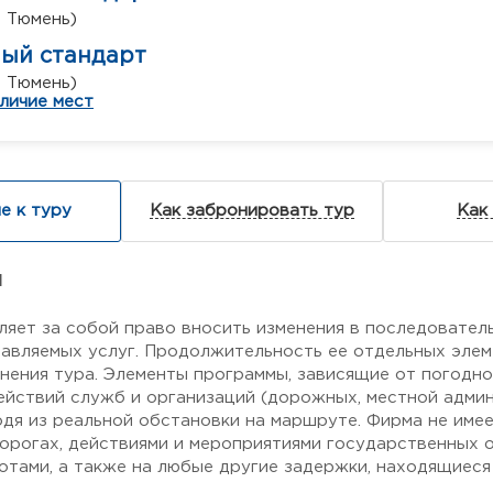
. Тюмень)
ный стандарт
. Тюмень)
личие мест
е к туру
Как забронировать тур
Как
я
ляет за собой право вносить изменения в последовател
авляемых услуг. Продолжительность ее отдельных элем
нения тура. Элементы программы, зависящие от погодн
ействий служб и организаций (дорожных, местной админи
одя из реальной обстановки на маршруте. Фирма не име
дорогах, действиями и мероприятиями государственных о
тами, а также на любые другие задержки, находящиеся