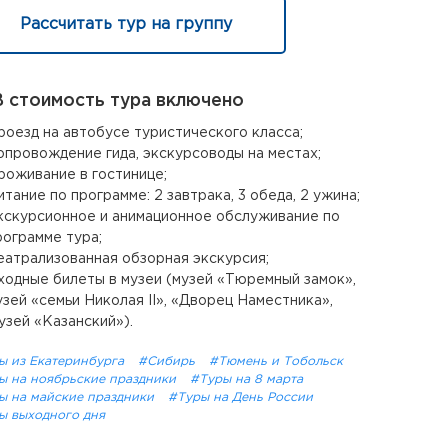
Рассчитать тур на группу
 стоимость тура включено
роезд на автобусе туристического класса;
опровождение гида, экскурсоводы на местах;
роживание в гостинице;
итание по программе: 2 завтрака, 3 обеда, 2 ужина;
кскурсионное и анимационное обслуживание по
рограмме тура;
еатрализованная обзорная экскурсия;
ходные билеты в музеи (музей «Тюремный замок»,
узей «семьи Николая II», «Дворец Наместника»,
узей «Казанский»).
ы из Екатеринбурга
#Сибирь
#Тюмень и Тобольск
ы на ноябрьские праздники
#Туры на 8 марта
ы на майские праздники
#Туры на День России
ы выходного дня