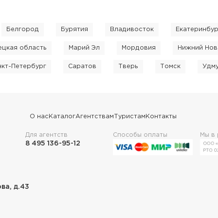
Белгород
Бурятия
Владивосток
Екатеринбур
ецкая область
Марий Эл
Мордовия
Нижний Нов
нкт-Петербург
Саратов
Тверь
Томск
Удм
О нас
Каталог
Агентствам
Туристам
Контакты
Для агентств
Способы оплаты
Мы в
8 495 136-95-12
ова, д.43