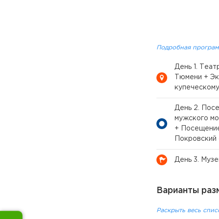
Подробная програм
День 1. Теат
Тюмени + Эк
купеческому
День 2. Пос
мужского мо
+ Посещение
Покровский 
День 3. Муз
Варианты раз
Раскрыть весь спис