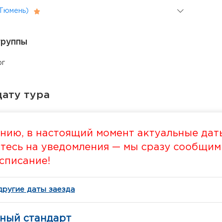
 Тюмень)
группы
рг
ату тура
нию, в настоящий момент актуальные даты
есь на уведомления — мы сразу сообщим в
списание!
другие даты заезда
тный стандарт