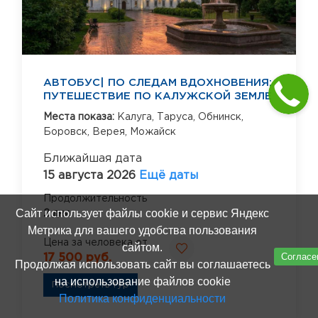
АВТОБУС| ПО СЛЕДАМ ВДОХНОВЕНИЯ:
ПУТЕШЕСТВИЕ ПО КАЛУЖСКОЙ ЗЕМЛЕ
Места показа:
Калуга,
Таруса,
Обнинск,
Боровск,
Верея,
Можайск
Ближайшая дата
15 августа 2026
Ещё даты
Продолжительность
Сайт использует файлы cookie и сервис Яндекс
2 дня
Метрика для вашего удобства пользования
Цена за человека от
сайтом.
Согласе
17 500 руб.
Продолжая использовать сайт вы соглашаетесь
на использование файлов cookie
Посмотреть тур
Политика конфиденциальности