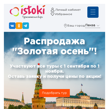
Личный кабинет
Избранное
Пенза
Ваш город:
Распродажа
"Золотая осень"!
Участвуют все туры с 1 сентября по 1
ноября.
Оставь заявку и получи цены по акции!
Подобрать тур