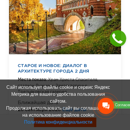
СТАРОЕ И НОВОЕ: ДИАЛОГ В
АРХИТЕКТУРЕ ГОРОДА 2 ДНЯ
Места показа:
Храм Христа Спасителя,
стадион Лужники,
Замоскворечье,
Сайт использует файлы cookie и сервис Яндекс
Третьяковская галерея
Метрика для вашего удобства пользования
сайтом.
Ближайшая дата
Согласе
Продолжая использовать сайт вы соглашаетесь
26 сентября 2026
Ещё даты
на использование файлов cookie
Продолжительность
Политика конфиденциальности
Смотреть туры без билетов
2 дня