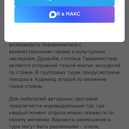
ОТКРОЙТЕ ДЛЯ СЕБЯ КРАСОТУ
Я в МАКС
ТАДЖИКИСТАНА: ЛУЧШИЕ
МАРШРУТЫ СТРАНЫ
Страна предлагает своим гостям уникальную
возможность познакомиться с
величественными горами и культурным
наследием. Душанбе, столица Таджикистана,
является отправной точкой многих экскурсий
по стране. В групповых турах предусмотрена
поездка в Худжанд, второй по величине
город страны.
Для любителей авторских программ
предлагается индивидуальный тур, где
каждый момент отдыха можно провести по
своему желанию. Варианты размещения в
туре могут быть различными - отели,