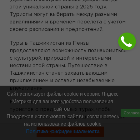
этой уникальной страны в 2026 году.
Туристы могут выбирать между разными
авиалиниями и временем перелёта с учетом
своего расписания и предпочтений.
Туры в Таджикистан из Пензы
предоставляют возможность познакомиться
с культурой, природой и интересными
местами этой страны. Путешествие в
Таджикистан станет захватывающим
приключением и оставит незабываемые
впечатления.
Сайт использует файлы cookie и сервис Яндекс
Метрика для вашего удобства пользования
Не забывайте ознакомиться с отзывами
сайтом.
туристов о предлагаемых турах, чтобы
Согласе
Продолжая использовать сайт вы соглашаетесь
выбрать наиболее подходящий и надежный
на использование файлов cookie
вариант для своего путешествия.
Политика конфиденциальности
Смотреть туры без билетов