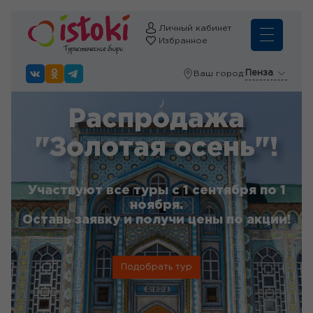
Личный кабинет
Избранное
Пенза
Ваш город:
Распродажа
"Золотая осень"!
Участвуют все туры с 1 сентября по 1
ноября.
Оставь заявку и получи цены по акции!
Подобрать тур