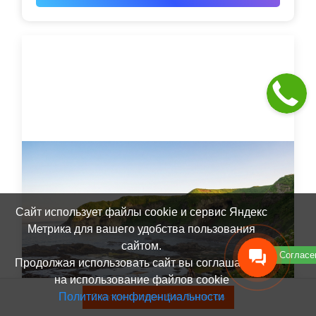
Сайт использует файлы cookie и сервис Яндекс
Метрика для вашего удобства пользования
сайтом.
Согласе
Продолжая использовать сайт вы соглашаетесь
на использование файлов cookie
Политика конфиденциальности
Смотреть туры без билетов