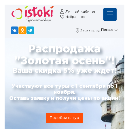
Личный кабинет
Избранное
Пенза
Ваш город:
Распродажа
"Золотая осень"!
Ваша скидка 5% уже ждет!
Участвуют все туры с 1 сентября по 1
ноября.
Оставь заявку и получи цены по акции!
Подобрать тур