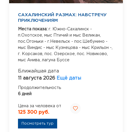
САХАЛИНСКИЙ РАЗМАХ: НАВСТРЕЧУ
ПРИКЛЮЧЕНИЯМ
Места показа:
г. Южно-Сахалинск -
п.Охотское,
мыс Птичий и мыс Великан,
пос.Огоньки - г.Невельск - пос.Шебунино -
мыс Виндис - мыс Кузнецова - мыс Крильон -,
г. Корсаков,
пос. Озерское,
пос. Новиково,
мыс Анива,
лагуна Буссе
Ближайшая дата
11 августа 2026
Ещё даты
Продолжительность
6 дней
Цена за человека от
125 300 руб.
Посмотреть тур