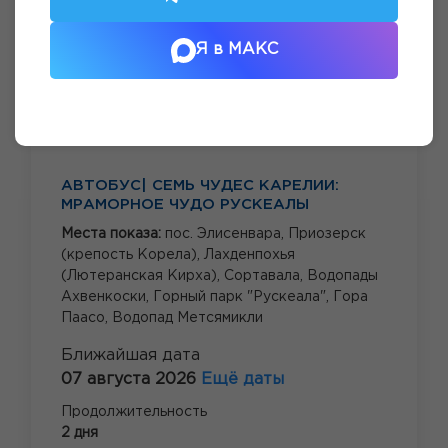
Я в МАКС
АВТОБУС| СЕМЬ ЧУДЕС КАРЕЛИИ:
МРАМОРНОЕ ЧУДО РУСКЕАЛЫ
Места показа:
пос. Элисенвара,
Приозерск
(крепость Корела),
Лахденпохья
(Лютеранская Кирха),
Сортавала,
Водопады
Ахвенкоски,
Горный парк "Рускеала",
Гора
Паасо,
Водопад Метсямикли
Ближайшая дата
07 августа 2026
Ещё даты
Продолжительность
2 дня