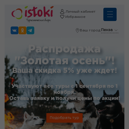
Личный кабинет
Избранное
Пенза
Ваш город:
Распродажа
"Золотая осень"!
Ваша скидка 5% уже ждет!
Участвуют все туры с 1 сентября по 1
ноября.
Оставь заявку и получи цены по акции!
Подобрать тур