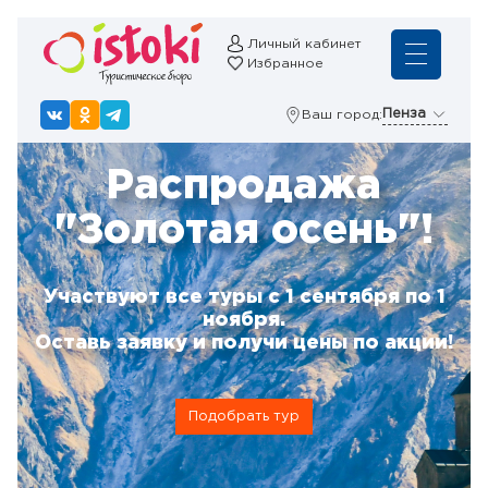
Личный кабинет
Избранное
Пенза
Ваш город:
Распродажа
"Золотая осень"!
Участвуют все туры с 1 сентября по 1
ноября.
Оставь заявку и получи цены по акции!
Подобрать тур