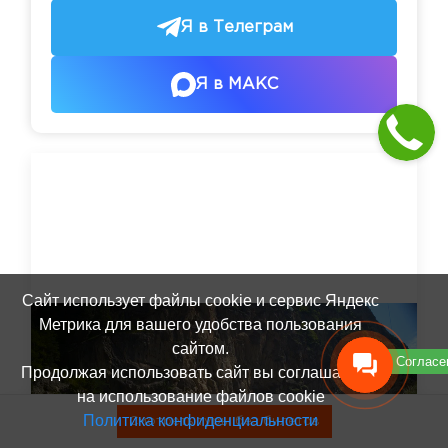
Я в Телеграм
Я в МАКС
Сайт использует файлы cookie и сервис Яндекс
Метрика для вашего удобства пользования
сайтом.
Согласе
Продолжая использовать сайт вы соглашаетесь
на использование файлов cookie
Политика конфиденциальности
Смотреть туры без билетов