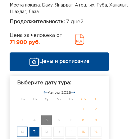
Места показа:
Баку, Янардаг, Атешгях, Губа, Ханалыг,
Шахдаг, Лаза
Продолжительность:
7 дней
Цена за человека от
71 900 руб.
Цены и расписание
Выберите дату тура:
Август 2026
Пн
Вт
Ср
Чт
Пт
Сб
Вс
1
2
3
4
5
6
7
8
9
10
11
12
13
14
15
16