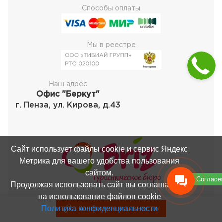
Способы оплаты
Мы в реестре
Наш адрес
Офис "Беркут"
г. Пенза, ул. Кирова, д.43
Сайт использует файлы cookie и сервис Яндекс
Метрика для вашего удобства пользования
сайтом.
Согласе
Продолжая использовать сайт вы соглашаетесь
на использование файлов cookie
Политика конфиденциальности
Записаться в тургруппу
Записаться в тургруппу
Пользовательское соглашение