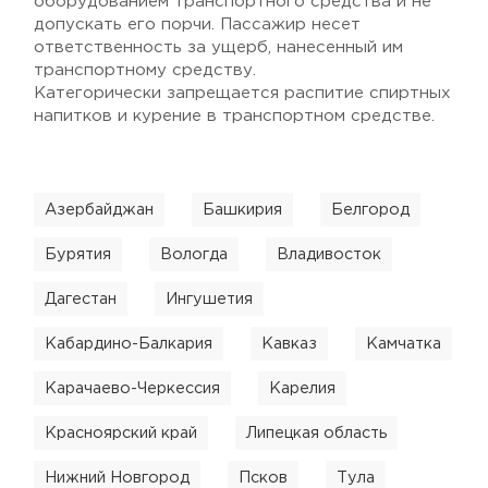
оборудованием транспортного средства и не
допускать его порчи. Пассажир несет
ответственность за ущерб, нанесенный им
транспортному средству.
Категорически запрещается распитие спиртных
напитков и курение в транспортном средстве.
Азербайджан
Башкирия
Белгород
Бурятия
Вологда
Владивосток
Дагестан
Ингушетия
Кабардино-Балкария
Кавказ
Камчатка
Карачаево-Черкессия
Карелия
Красноярский край
Липецкая область
Нижний Новгород
Псков
Тула