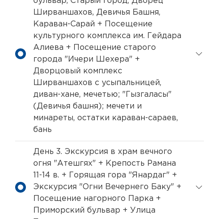
бульвар, Старый город, Дворец
Ширваншахов, Девичья Башня,
Караван-Сарай + Посещение
культурного комплекса им. Гейдара
Алиева + Посещение старого
города "Ичери Шехера" +
Дворцовый комплекс
Ширваншахов с усыпальницей,
диван-хане, мечетью; "Гызгаласы"
(Девичья башня); мечети и
минареты, остатки караван-сараев,
бань
День 3. Экскурсия в храм вечного
огня "Атешгях" + Крепость Рамана
11-14 в. + Горящая гора "Янардаг" +
Экскурсия "Огни Вечернего Баку" +
Посещение нагорного Парка +
Приморский бульвар + Улица